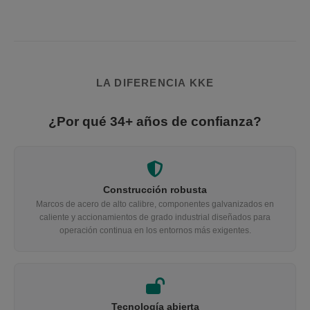
partículas de polvo, por lo que es muy diferente a la
formación de polvo sencilla la suciedad.
Por favor no dude en contactar con nosotros utilizando el
botón amarillo de abajo y discutir su aplicación.
LA DIFERENCIA KKE
¿Por qué 34+ años de confianza?
Construcción robusta
Marcos de acero de alto calibre, componentes galvanizados en
caliente y accionamientos de grado industrial diseñados para
operación continua en los entornos más exigentes.
Tecnología abierta