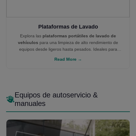
Plataformas de Lavado
Explora las
plataformas portátiles de lavado de
vehículos
para una limpieza de alto rendimiento de
equipos desde ligeros hasta pesados. Ideales para
minería y construcción, estos sistemas modulares se
Read More →
integran con unidades de recuperación de agua como
tanques decantadores
y
Sistemas W100
para
garantizar cumplimiento ambiental y retorno de inversión
en infraestructura de limpieza.
Equipos de autoservicio &
manuales