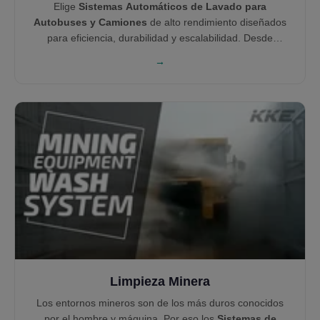
Elige
Sistemas Automáticos de Lavado para
Autobuses y Camiones
de alto rendimiento diseñados
para eficiencia, durabilidad y escalabilidad. Desde
remolques hasta autobuses de dos pisos, KKE Wash
→
Systems ofrece tecnologías de lavado con cepillo y sin
contacto adaptadas a cada tipo de vehículo. Nuestras
soluciones te ayudan a lavar con inteligencia, reducir
tiempos de espera y maximizar ahorros en toda tu flota.
Limpieza Minera
Los entornos mineros son de los más duros conocidos
por el hombre y máquina. Por eso los
Sistemas de