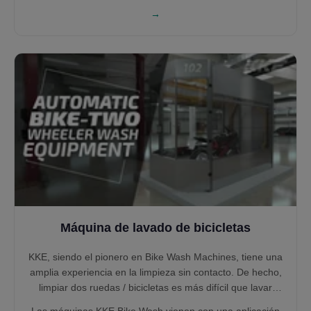
eléctricas y diésel en redes ferroviarias globales, el
→
sistema soporta movimientos unidireccionales o
bidireccionales. Con diversos arcos de limpieza, control
PLC e integración para recuperación de agua, asegura
calidad óptima de lavado, seguridad y reducción de
costos operativos.
Máquina de lavado de bicicletas
KKE, siendo el pionero en Bike Wash Machines, tiene una
amplia experiencia en la limpieza sin contacto. De hecho,
limpiar dos ruedas / bicicletas es más difícil que lavar
autos, por lo tanto, requiere bastante investigación y