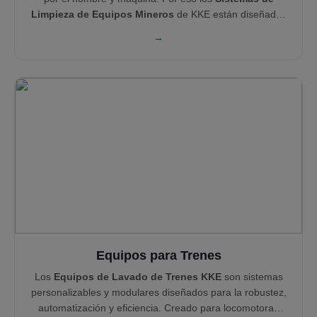
Limpieza de Equipos Mineros
de KKE están diseñados
para ser robustos, fáciles de mantener y altamente
→
eficientes. Nuestras soluciones para limpieza y control de
contaminación—como los sistemas de lavado de
camiones,
Sistemas de Lavado de Ruedas
y
Cañones
de Neblina
—respaldan a gigantes como Technip, Areva,
Tata Steel y NEOM en mantener sitios limpios, seguros y
en conformidad.
Equipos para Trenes
Los
Equipos de Lavado de Trenes KKE
son sistemas
personalizables y modulares diseñados para la robustez,
automatización y eficiencia. Creado para locomotoras