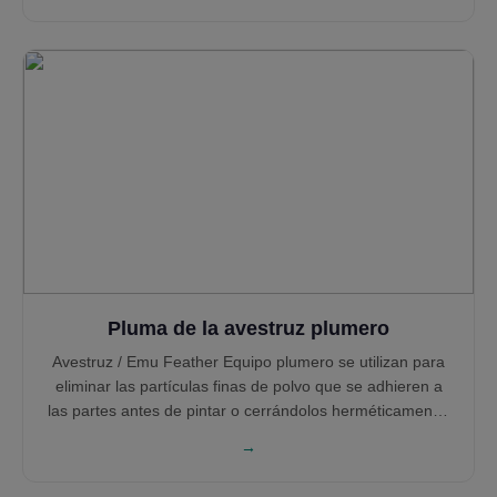
integración sin fisuras en tu línea de producción.
Pluma de la avestruz plumero
Avestruz / Emu Feather Equipo plumero se utilizan para
eliminar las partículas finas de polvo que se adhieren a
las partes antes de pintar o cerrándolos herméticamente.
→
Plumas de avestruz acumulan polvo fino sin permitir que
el polvo se disperse. Las plumas minutos tienen las