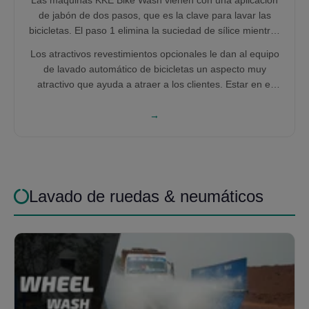
Las máquinas KKE Bike Wash vienen con una aplicación
desarrollo para sacar la máquina de lavado de bicicletas
de jabón de dos pasos, que es la clave para lavar las
adecuada para usted.
bicicletas. El paso 1 elimina la suciedad de sílice mientras
que el paso 2 elimina el aceite y la grasa.
Los atractivos revestimientos opcionales le dan al equipo
de lavado automático de bicicletas un aspecto muy
atractivo que ayuda a atraer a los clientes. Estar en el
negocio de lavado significa que uno debe ser consciente
del uso del agua. La máquina de lavado de bicicletas
→
KKE viene con un sistema opcional de reciclaje de agua
que no ocupa espacio en el piso y tampoco requiere
ninguna construcción civil.
Lavado de ruedas & neumáticos