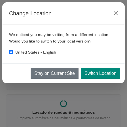
Change Location
We noticed you may be visiting from a different location.
¿QUÉ ESTÁ BUSCANDO?
Would you like to switch to your local version?
Encuentre el equipo adecuado
United States - English
Stay on Current Site
Switch Location
Lavado de vehículos
Autos, autobuses, camiones, minería & trenes
Lavado de ruedas & neumáticos
Limpieza automática de neumáticos & plataformas de lavado