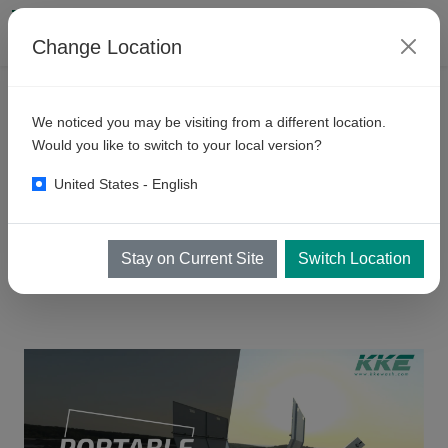
Change Location
PRODUCTOS
SISTEMAS DE LAVADO DE RUEDAS
We noticed you may be visiting from a different location.
Sistemas
Portátiles de Lavado
Would you like to switch to your local version?
de Ruedas para Obras Móviles:
United States - English
Cumplimiento, Control de Polvo
y Rentabilidad
Stay on Current Site
Switch Location