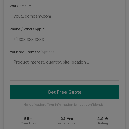
Work Email *
Phone / WhatsApp *
Your requirement
(optional)
Get Free Quote
No obligation. Your information is kept confidential.
55+
33 Yrs
4.8 ★
Countries
Experience
Rating