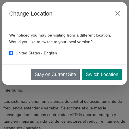
Change Location
PRODUCTOS
BAHÍAS AUTOSERVICIO
We noticed you may be visiting from a different location.
Bahía
de lavado manual -
Would you like to switch to your local version?
Soportes de bomba
United States - English
Los sistemas de bomba de alta presión KKE ahorran mucho
Stay on Current Site
Switch Location
espacio y permiten un mantenimiento sencillo. Los siguientes
sistemas usan bombas para los líderes indudables CAT Pumps e
Interpump.
Los sistemas vienen en sistemas de control de accionamiento de
frecuencia estándar y variable. Seleccione el que más le
convenga. Las bombas controladas VFD le ahorran energía y
también mejoran la vida útil de los motores al reducir el número de
arranques / paradas.