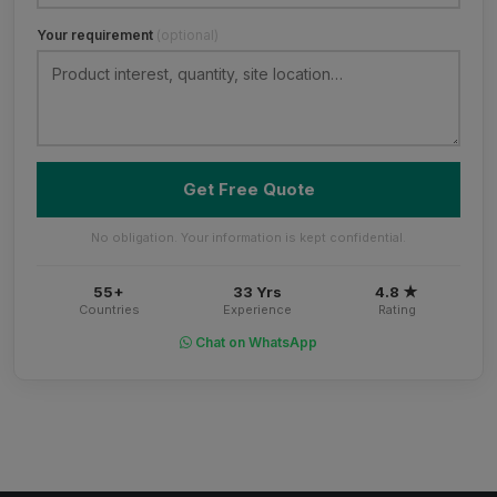
Your requirement
(optional)
Get Free Quote
No obligation. Your information is kept confidential.
55+
33 Yrs
4.8 ★
Countries
Experience
Rating
Chat on WhatsApp