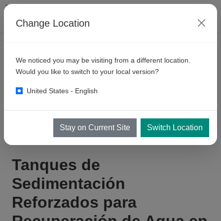
Change Location
PRODUCTOS
PLATAFORMAS DE LAVADO
We noticed you may be visiting from a different location.
Tanques
de Sedimentación
Would you like to switch to your local version?
Reforzados para Estaciones de
United States - English
Lavado de Vehículos
Stay on Current Site
Switch Location
Tanques de
Sedimentación
Reforzados para