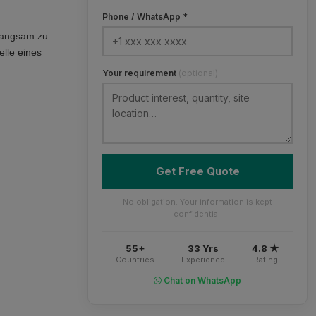
Phone / WhatsApp *
 langsam zu
lle eines
Your requirement
(optional)
Get Free Quote
No obligation. Your information is kept
confidential.
55+
33 Yrs
4.8 ★
Countries
Experience
Rating
Chat on WhatsApp