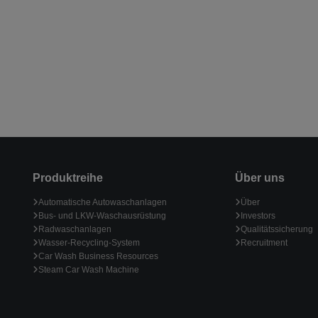
Produktreihe
Über uns
Automatische Autowaschanlagen
Über
Bus- und LKW-Waschausrüstung
Investors
Radwaschanlagen
Qualitätssicherung
Wasser-Recycling-System
Recruitment
Car Wash Business Resources
Steam Car Wash Machine