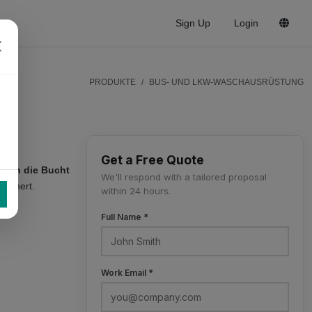
Sign Up
Login
PRODUKTE
BUS- UND LKW-WASCHAUSRÜSTUNG
Get a Free Quote
m in die Bucht
We'll respond with a tailored proposal
 nähert.
within 24 hours.
Full Name *
Work Email *