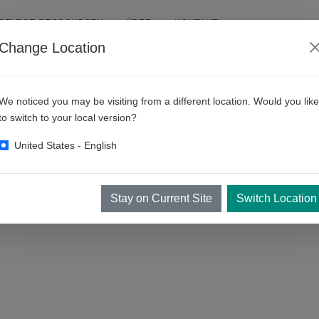
PFLEGE RESSOURCEN
ÜBER
KONTAKT
Change Location
us-Waschanlagen
We noticed you may be visiting from a different location. Would you like
to switch to your local version?
United States - English
ttenwäsche
.
KKE 501 ist die richtige Option für Sie.
s LKW- / Bus-Waschplatzes befestigt werden. Der Bus/LKW wird
langsa
die Bögen beginnen nacheinander, wenn sich das Fahrzeug dem Bogen
Stay on Current Site
Switch Location