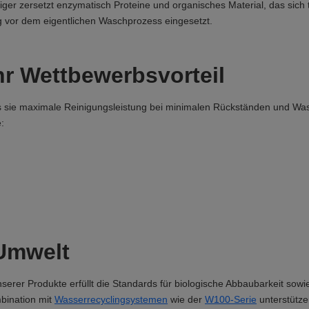
ger zersetzt enzymatisch Proteine und organisches Material, das sich t
ng vor dem eigentlichen Waschprozess eingesetzt.
Ihr Wettbewerbsvorteil
ss sie maximale Reinigungsleistung bei minimalen Rückständen und Wa
:
Umwelt
er Produkte erfüllt die Standards für biologische Abbaubarkeit sowie
bination mit
Wasserrecyclingsystemen
wie der
W100-Serie
unterstütze