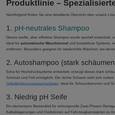
Produktlinie – Spezialisie
Nachfolgend finden Sie eine detaillierte Übersicht über unsere Lösu
1.
pH-neutrales Shampoo
Dieses sanfte, aber effektive Shampoo wurde speziell entwickelt,
Ideal für
automatische Waschtunnel
und kontaktlose Systeme, e
entfernen. Besonders geeignet für wiederholte Wäschen, bei denen
2. Autoshampoo (stark schäumen
Extra für Hochdrucksysteme entwickelt, erzeugt dieses stark sch
Schmutz und Fett ermöglicht. Der dichte Schaum wirkt sich zudem 
Selbstbedienungswaschanlagen
. Ideal für Schaumkanonen und S
3. Niedrig pH Seife
Ein elementarer Bestandteil für wirkungsvolle Zwei-Phasen-Reinigu
Kalkablagerungen und Oxidationen auf Fahrzeugkarosserien zu lösen