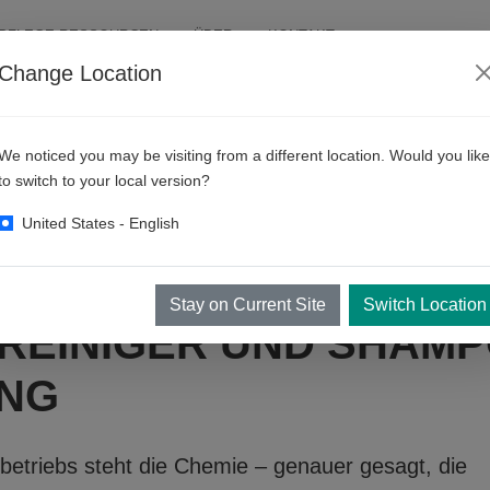
PFLEGE RESSOURCEN
ÜBER
KONTAKT
Change Location
ugreiniger und
We noticed you may be visiting from a different location. Would you like
to switch to your local version?
United States - English
Stay on Current Site
Switch Location
REINIGER UND SHAM
UNG
etriebs steht die Chemie – genauer gesagt, die