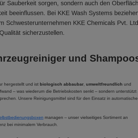
r für Sauberkeit sorgen, sondern auch den Oberfläc
chkeit beeinflussen. Bei KKE Wash Systems beziehen
rem Schwesterunternehmen KKE Chemicals Pvt. Ltd
Qualität sicherzustellen.
hrzeugreiniger und Shampoo
r hergestellt und ist
biologisch abbaubar
,
umweltfreundlich
und
aufwand – was wiederum die Betriebskosten senkt – sondern unterstützt
echen. Unsere Reinigungsmittel sind für den Einsatz in automatische
elbstbedienungsboxen
managen – unser vielseitiges Sortiment an
ienz bei minimalem Verbrauch.