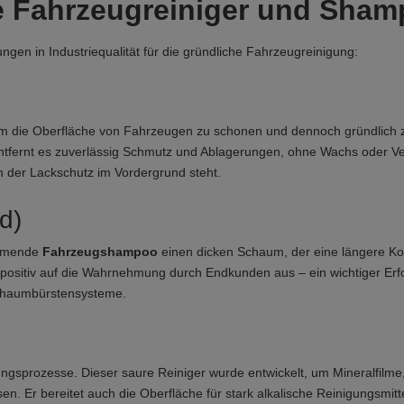
rte Fahrzeugreiniger und Sha
ngen in Industriequalität für die gründliche Fahrzeugreinigung:
 um die Oberfläche von Fahrzeugen zu schonen und dennoch gründlich z
ntfernt es zuverlässig Schmutz und Ablagerungen, ohne Wachs oder Ve
 der Lackschutz im Vordergrund steht.
d)
äumende
Fahrzeugshampoo
einen dicken Schaum, der eine längere Kon
positiv auf die Wahrnehmung durch Endkunden aus – ein wichtiger Erfo
chaumbürstensysteme.
ngsprozesse. Dieser saure Reiniger wurde entwickelt, um Mineralfilme
. Er bereitet auch die Oberfläche für stark alkalische Reinigungsmitt