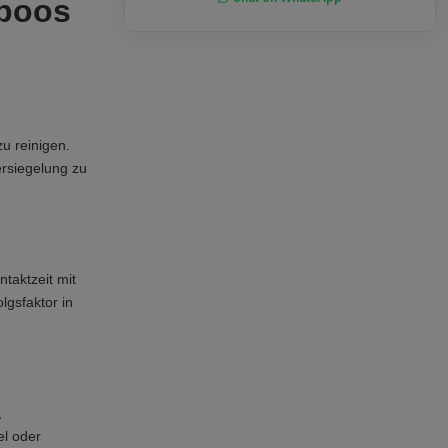
mpoos
u reinigen.
rsiegelung zu
taktzeit mit
lgsfaktor in
,
el oder