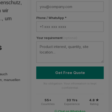
henschutz,
 wir
., um
Phone / WhatsApp *
Your requirement
(optional)
s
Get Free Quote
 auch
n, manuellen
No obligation. Your information is kept
confidential.
55+
33 Yrs
4.8 ★
Countries
Experience
Rating
Chat on WhatsApp