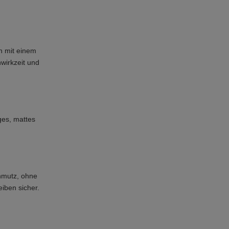
n mit einem
wirkzeit und
ges, mattes
chmutz, ohne
eiben sicher.