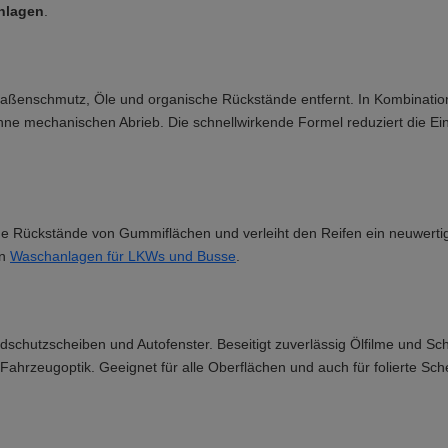
nlagen
.
 Straßenschmutz, Öle und organische Rückstände entfernt. In Kombinatio
hne mechanischen Abrieb. Die schnellwirkende Formel reduziert die Ein
ltige Rückstände von Gummiflächen und verleiht den Reifen ein neuwerti
in
Waschanlagen für LKWs und Busse
.
indschutzscheiben und Autofenster. Beseitigt zuverlässig Ölfilme und S
Fahrzeugoptik. Geeignet für alle Oberflächen und auch für folierte Sch