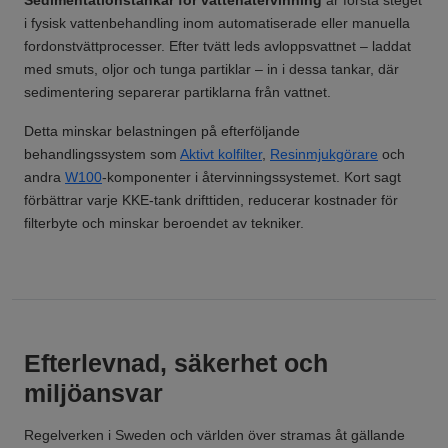
Sedimentationstankar för vattenåtervinning
är första steget
i fysisk vattenbehandling inom automatiserade eller manuella
fordonstvättprocesser. Efter tvätt leds avloppsvattnet – laddat
med smuts, oljor och tunga partiklar – in i dessa tankar, där
sedimentering separerar partiklarna från vattnet.
Detta minskar belastningen på efterföljande
behandlingssystem som
Aktivt kolfilter
,
Resinmjukgörare
och
andra
W100
-komponenter i återvinningssystemet. Kort sagt
förbättrar varje KKE-tank drifttiden, reducerar kostnader för
filterbyte och minskar beroendet av tekniker.
Efterlevnad, säkerhet och
miljöansvar
Regelverken i Sweden och världen över stramas åt gällande