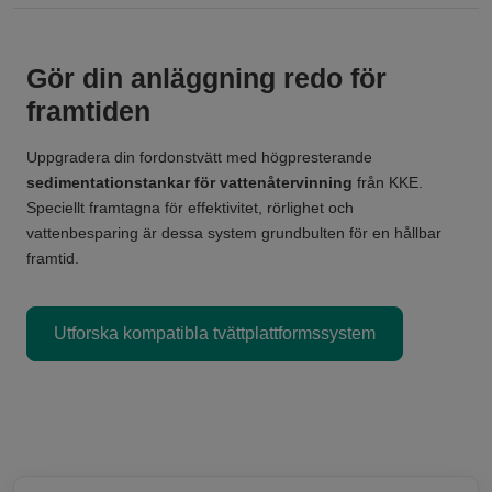
Gör din anläggning redo för
framtiden
Uppgradera din fordonstvätt med högpresterande
sedimentationstankar för vattenåtervinning
från KKE.
Speciellt framtagna för effektivitet, rörlighet och
vattenbesparing är dessa system grundbulten för en hållbar
framtid.
Utforska kompatibla tvättplattformssystem