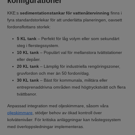
konfigurationer
KKE:s
sedimentationstankar för vattenåtervinning
finns i
fyra standardstorlekar för att underlätta planeringen, oavsett
fordonsflottans storlek:
5 KL tank
– Perfekt för låg volym eller som sekundärt
steg i flerstegssystem.
10 KL tank
– Populärt val för mellanstora tvättstationer
eller depåer.
20 KL tank
– Lämplig för industriella rengöringszoner,
gruvfordon och mer än 50 fordon/dag.
30 KL tank
– Bäst för kommunala, militära eller
entreprenaddrivna områden med högtryckstvätt och flera
tvättbanor.
Anpassad integration med oljeskimmare, såsom våra
oljeskimmare
, stödjer behov av ökad kontroll över
kolvätenivåer. För kritiska anläggningar kan tvåstegssystem
med överloppsledningar implementeras.