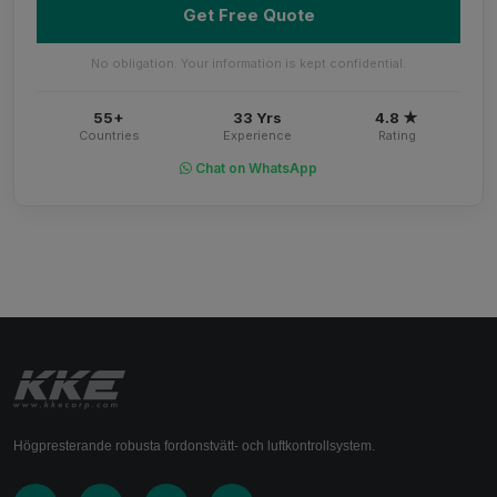
Get Free Quote
No obligation. Your information is kept confidential.
55+
33 Yrs
4.8 ★
Countries
Experience
Rating
Chat on WhatsApp
Högpresterande robusta fordonstvätt- och luftkontrollsystem.