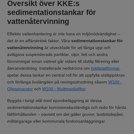
Översikt över KKE:s
sedimentationstankar för
vattenåtervinning
Effektiv vattenhantering är inte bara en miljönödvändighet –
det är en affärskritisk faktor. Våra
sedimentationstankar för
vattenåtervinning
är utvecklade för att fånga upp och
avlägsna suspenderade partiklar, oljor, fett och andra
föroreningar innan vattnet går vidare till slutlig filtrering eller
återanvändning. Installerade nedströms om
tvättplattformar
,
spelar dessa tankar en central roll för att uppfylla utsläppskrav
och förlänga livslängden på reningsutrustning såsom
W100 -
Oljeseparator
och
W100 - Multimediafilter
.
Byggda i tungt stål med epoxibeläggning är dessa
sedimentationstankar korrosionsbeständiga och redo för hårda
fältförhållanden – oavsett om det gäller gruvor, lastbilsdepåer,
militärgarage eller kommunala fordonsanläggningar.