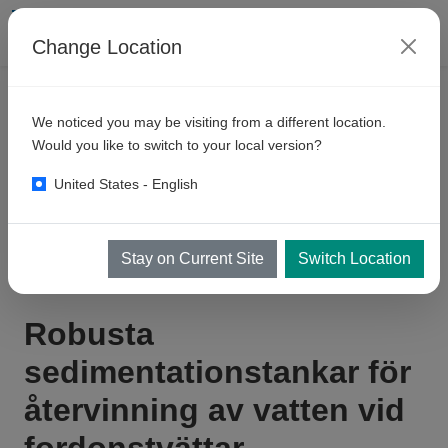
Change Location
PRODUKTER
TVÄTTPRAMPAR
We noticed you may be visiting from a different location.
Robusta
sedimentationstankar
Would you like to switch to your local version?
för återvinning av vatten vid
United States - English
fordonstvättar
Stay on Current Site
Switch Location
Robusta
sedimentationstankar för
återvinning av vatten vid