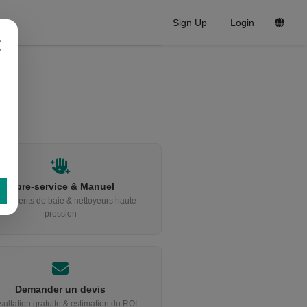
Sign Up
Login
Libre-service & Manuel
ipements de baie & nettoyeurs haute
pression
Demander un devis
ultation gratuite & estimation du ROI