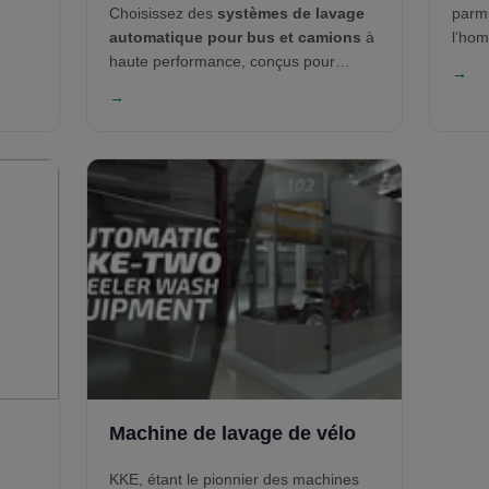
Choisissez des
systèmes de lavage
parmi
automatique pour bus et camions
à
l’hom
haute performance, conçus pour
les
S
→
l'efficacité, la durabilité et l’évolutivité.
Équi
→
Des remorques aux bus à impériale,
conçu
KKE Wash Systems propose des
entre
technologies de lavage par brosse et
solut
sans contact adaptées à chaque type
de la
de véhicule. Nos solutions vous aident
syst
à nettoyer plus intelligemment, réduire
les
S
l’attente et maximiser les économies
et le
sur toute votre flotte.
perm
comme
NEOM 
confo
Machine de lavage de vélo
KKE, étant le pionnier des machines