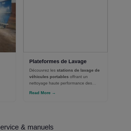
Plateformes de Lavage
Découvrez les
stations de lavage de
véhicules portables
offrant un
nettoyage haute performance des
équipements légers à lourds. Idéales
Read More →
pour les mines et les chantiers de
construction, ces solutions modulaires
s’intègrent avec des unités de gestion
d'eau telles que les
cuves de
décantation
et les
systèmes W100
service & manuels
pour garantir conformité