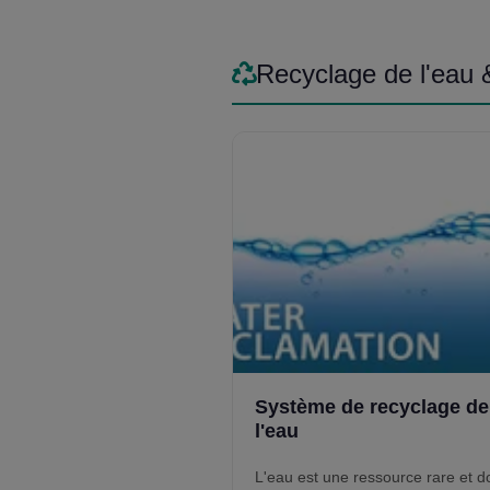
aspirateurs centralisés, chaque
équipement est conçu pour la
durabilité, la simplicité d’entretien 
Recyclage de l'eau 
rentabilité.
Système de recyclage de
l'eau
L'eau est une ressource rare et do