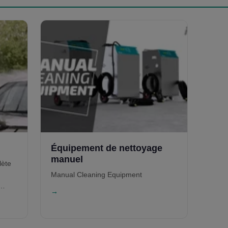
environnementale et rentabilité
durable.
Équipement de nettoyage
manuel
lète
Manual Cleaning Equipment
→
e
rs