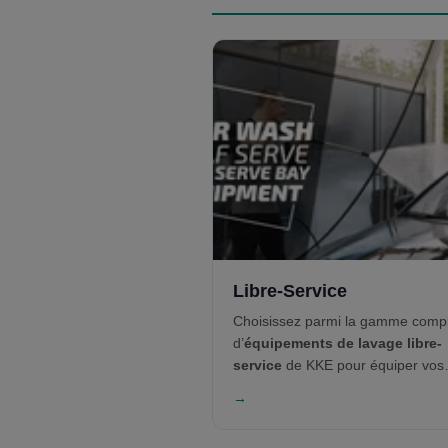
Libre-Service
Choisissez parmi la gamme comp
d’
équipements de lavage libre-
service
de KKE pour équiper vos
baies manuelles. Des systèmes d
→
pompes modulaires aux contrôleu
Ethernet en passant par les