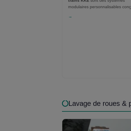
trains KKE
sont des systèmes
modulaires personnalisables con
pour la robustesse, l'automatisati
→
l'efficacité. Conçus pour les
locomotives électriques et diesel 
travers les réseaux ferroviaires
mondiaux, ils prennent en charge 
mouvements unidirectionnels ou
bidirectionnels. Grâce à diverses
arches de lavage, un contrôle pa
et une récupération d’eau intégrée
assurent une qualité de lavage
optimale, une sécurité accrue et 
réduction des coûts d’exploitation.
Lavage de roues & 