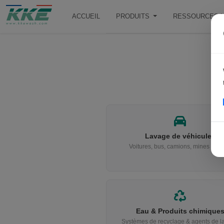
ACCUEIL
PRODUITS
RESSOURCES L
Lavage de véhicules
Voitures, bus, camions, mines & tra
Eau & Produits chimique
Systèmes de recyclage & agents de l