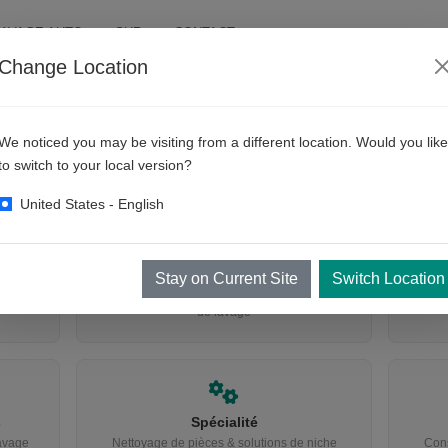
AVAGE AUTO
SUR
CONTACT
Change Location
QUE RECHERCHEZ-VOUS ?
We noticed you may be visiting from a different location. Would you like
to switch to your local version?
Trouvez l'équipement adapté
United States - English
Lavage de roues & pneus
Stay on Current Site
Switch Location
ins
Nettoyage automatique des pneus & rampes
Équ
de lavage
s
Spécialité
avage
Nettoyage de pièces & solutions de niche
Cons