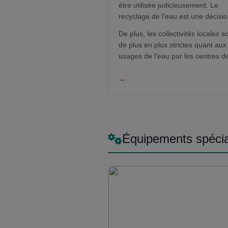
être utilisée judicieusement. Le
recyclage de l'eau est une décisi
intelligente et sage. Non seuleme
De plus, les collectivités locales s
vous économisez l'environnement
de plus en plus strictes quant aux
mais vous réduisez également vo
usages de l'eau par les centres d
coûts d'exploitation.
lavage de voitures, manuels et
automatiques. D'autres pays suive
→
Respectez donc au préalable les
réglementations environnemental
qui pourraient mettre votre entrep
en péril ultérieurement.
Équipements spécia