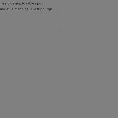
 les plus impitoyables pour
me et la machine. C’est pourquoi
ystèmes de Nettoyage pour
pements Miniers
de KKE sont
s pour être robustes, faciles à
tenir et hautement efficaces. Nos
ions de nettoyage et de contrôle
 pollution — telles que les
èmes de lavage de tombereaux,
ystèmes de Lavage des Roues
s
Canons Brumisateurs
—
ettent à des leaders mondiaux
 Technip, Areva, Tata Steel et
de maintenir des sites propres,
rmes et fiables.