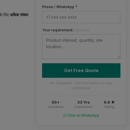
Phone / WhatsApp *
के लिए
अधिक
संख्या
Your requirement
(optional)
Get Free Quote
No obligation. Your information is kept
confidential.
55+
33 Yrs
4.8 ★
Countries
Experience
Rating
Chat on WhatsApp