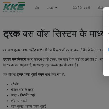
होम
उत्पाद
केकेई के बारे में
संपर्क
ट्रक
बस वॉश सिस्टम के माध्यम 
क्या आप
ट्रक / बस / फ्लीट
वाशिंग
में तेज विकल्प की तलाश कर रहे हैं। केकेई 501 आपक
ड्राइव थ्रू सिस्टम
स्थिर सिस्टम हैं जो ट्रक / बस वॉश बे के फर्श पर लगे होते हैं। खाड़
मेहराब के पास पहुंचता है, मेहराब एक-एक करके शुरू हो जाता है।
एक विशिष्ट
ट्रक / बस धुलाई चक्र
नीचे दिया गया है:
प्रीवॉश
चेसिस वॉश के तहत
साबुन / डिटर्जेंट स्प्रे
व्हील ब्लास्टर्स
ब्रश धुलाई / उच्च दबाव धुलाई