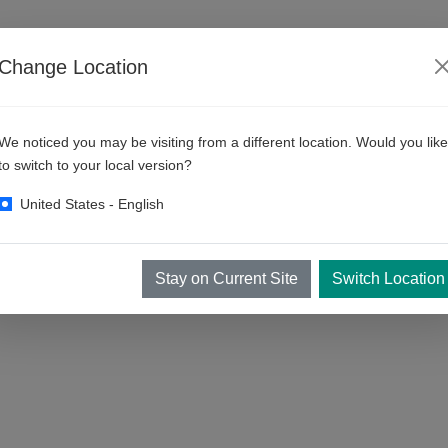
Change Location
से ड्राइव करें
We noticed you may be visiting from a different location. Would you like
to switch to your local version?
United States - English
े लिए सही विकल्प है।
ी के अंदर बस/ट्रक को
धीरे-धीरे चलाया
जाता है। उपकरण वाहन की उपस्थिति को भांप लेते हैं औ
Stay on Current Site
Switch Location