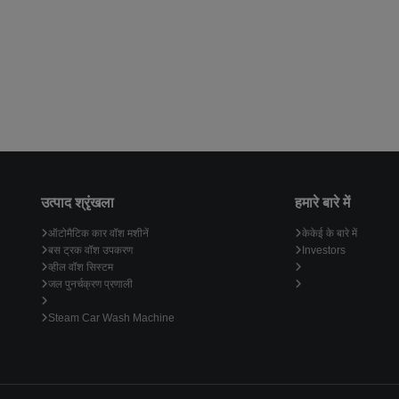
उत्पाद श्रृंखला
हमारे बारे में
ऑटोमैटिक कार वॉश मशीनें
केकेई के बारे में
बस ट्रक वॉश उपकरण
Investors
व्हील वॉश सिस्टम
जल पुनर्चक्रण प्रणाली
Steam Car Wash Machine