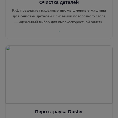
Очистка деталей
KKE предлагает надёжные
промышленные машины
для очистки деталей
с системой поворотного стола
— идеальный выбор для высокоскоростной очистки
механических компонентов. Наши инженерные
→
решения обеспечивают глубокую очистку,
энергоэффективность и лёгкую интеграцию в вашу
производственную линию.
Перо страуса Duster