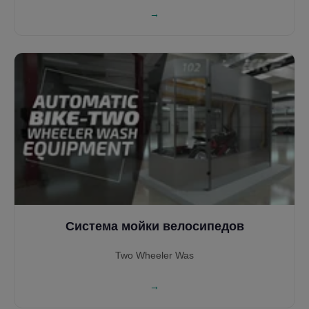
эффективности. Подходит для электрических и
→
дизельных локомотивов во всех железнодорожных
сетях мира, поддерживает одно- и двустороннее
движение. Благодаря разнообразным моечным аркам,
управлению на базе ПЛК и системе рециркуляции
воды, обеспечивает высочайшее качество очистки,
безопасность и снижение эксплуатационных затрат.
Система мойки велосипедов
Two Wheeler Was
→