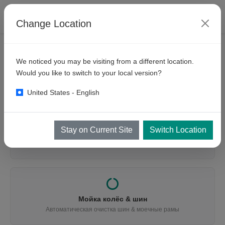
Change Location
We noticed you may be visiting from a different location.
ЧТО ВЫ ИЩЕТЕ?
Would you like to switch to your local version?
Найдите подходящее оборудование
United States - English
Stay on Current Site
Switch Location
Мойка транспорта
Автомобили, автобусы, грузовики, горнодобыча & поезда
Мойка колёс & шин
Автоматическая очистка шин & моечные рамы