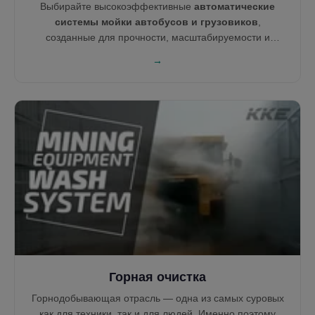
Выбирайте высокоэффективные
автоматические
системы мойки автобусов и грузовиков
,
созданные для прочности, масштабируемости и
высокой производительности. От прицепов до
→
двухэтажных автобусов — KKE Wash Systems
предлагает как щёточные, так и бесконтактные
технологии в зависимости от типа транспорта. Наши
решения помогают мыть умнее, сокращать время
ожидания и сокращать расходы автопарка.
Горная очистка
Горнодобывающая отрасль — одна из самых суровых
как для техники, так и для людей. Именно поэтому