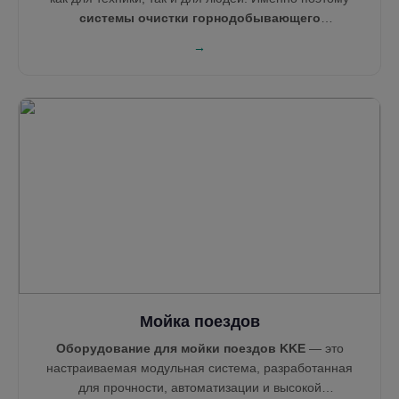
системы очистки горнодобывающего
оборудования
от KKE спроектированы быть
→
прочными, легкими в обслуживании и максимально
эффективными. Наши решения — от моек самосвалов
до
систем очистки колес
и
туманообразующих
пушек
— помогают таким лидерам, как Technip, Areva,
Tata Steel и NEOM, поддерживать чистоту, соблюдение
норм и бесперебойную работу объектов.
Мойка поездов
Оборудование для мойки поездов KKE
— это
настраиваемая модульная система, разработанная
для прочности, автоматизации и высокой