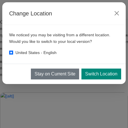
Change Location
Очистители высокого давления KKE идеально подходят для
подкраски, необходимой до или после автоматической мойки
We noticed you may be visiting from a different location.
транспортных средств. Эти насосы также могут использоваться для
Would you like to switch to your local version?
полной очистки транспортных средств. Давление этих насосов дает
немедленные результаты очистки. Выберите из представленных
United States - English
ниже насосов. У KKE есть варианты от 100 до 275 бар, что дает
вам гибкость в выборе подходящего насоса для вашего
применения, будь то мойка автомобилей или любая другая
Stay on Current Site
Switch Location
промышленная очистка.