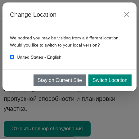
Change Location
We noticed you may be visiting from a different location.
Автоматические
Would you like to switch to your local version?
автомойки Russia 2026
United States - English
Портальные (в боксе), конвейерные туннели
и системы проездного типа — выберите
Stay on Current Site
Switch Location
подходящую технологию для вашей
пропускной способности и планировки
участка.
Открыть подбор оборудования