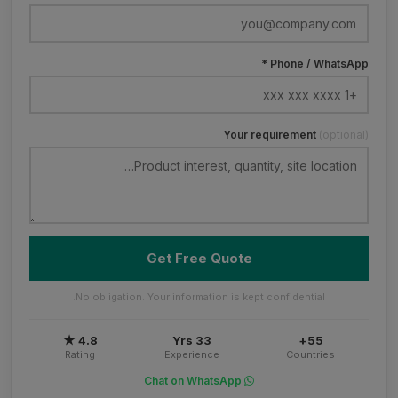
Phone / WhatsApp *
Your requirement
(optional)
Get Free Quote
No obligation. Your information is kept confidential.
4.8 ★
33 Yrs
55+
Rating
Experience
Countries
Chat on WhatsApp