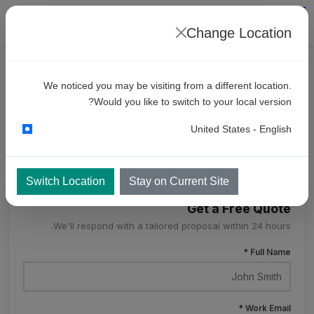
Change Location
מוצרים
ניקוי כרייה
תותח ערפל - ערפל
We noticed you may be visiting from a different location.
MSC50
Would you like to switch to your local version?
United States - English
MSC50
Switch Location
Stay on Current Site
Get a Free Quote
We'll respond with a tailored proposal within 24 hours.
Full Name *
Work Email *