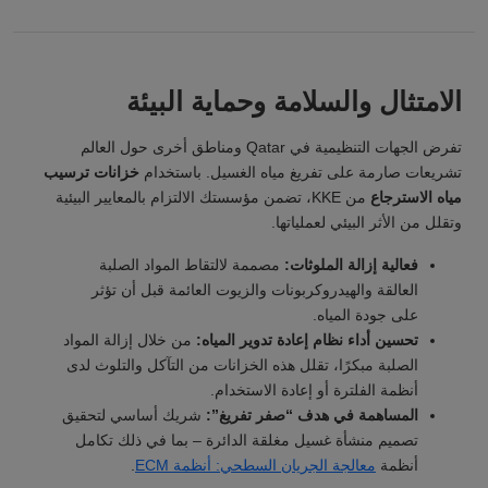
الامتثال والسلامة وحماية البيئة
تفرض الجهات التنظيمية في Qatar ومناطق أخرى حول العالم
تشريعات صارمة على تفريغ مياه الغسيل. باستخدام
خزانات ترسيب
مياه الاسترجاع
من KKE، تضمن مؤسستك الالتزام بالمعايير البيئية
وتقلل من الأثر البيئي لعملياتها.
فعالية إزالة الملوثات:
مصممة لالتقاط المواد الصلبة
العالقة والهيدروكربونات والزيوت العائمة قبل أن تؤثر
على جودة المياه.
تحسين أداء نظام إعادة تدوير المياه:
من خلال إزالة المواد
الصلبة مبكرًا، تقلل هذه الخزانات من التآكل والتلوث لدى
أنظمة الفلترة أو إعادة الاستخدام.
المساهمة في هدف “صفر تفريغ”:
شريك أساسي لتحقيق
تصميم منشأة غسيل مغلقة الدائرة – بما في ذلك تكامل
أنظمة
معالجة الجريان السطحي: أنظمة ECM
.