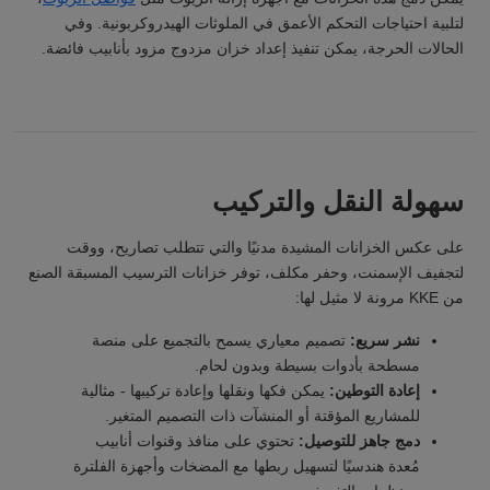
لتلبية احتياجات التحكم الأعمق في الملوثات الهيدروكربونية. وفي
الحالات الحرجة، يمكن تنفيذ إعداد خزان مزدوج مزود بأنابيب فائضة.
سهولة النقل والتركيب
على عكس الخزانات المشيدة مدنيًا والتي تتطلب تصاريح، ووقت
لتجفيف الإسمنت، وحفر مكلف، توفر خزانات الترسيب المسبقة الصنع
من KKE مرونة لا مثيل لها:
نشر سريع:
تصميم معياري يسمح بالتجميع على منصة
مسطحة بأدوات بسيطة وبدون لحام.
إعادة التوطين:
يمكن فكها ونقلها وإعادة تركيبها - مثالية
للمشاريع المؤقتة أو المنشآت ذات التصميم المتغير.
دمج جاهز للتوصيل:
تحتوي على منافذ وقنوات أنابيب
مُعدة هندسيًا لتسهيل ربطها مع المضخات وأجهزة الفلترة