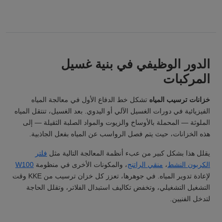
الدور الوظيفي في بنية غسيل
المركبات
خزانات ترسيب المياه
تشكل خط الدفاع الأول في معالجة المياه
الفيزيائية في دورات الغسيل الآلي أو اليدوي. بعد الغسيل، تنتقل المياه
الملوثة — المحملة بالأوساخ والزيوت والمواد الصلبة الثقيلة — إلى
هذه الخزانات، حيث يتم فصل الرواسب عن المياه بفعل الجاذبية.
يقلل هذا بشكل كبير من عبء أنظمة المعالجة التالية مثل
فلتر
الكربون النشط
،
منقي الراتنج
، والمكونات الأخرى في منظومة
W100
لإعادة تدوير المياه. في جوهرها، تعزز كل خزان ترسيب من KKE وقت
التشغيل التشغيلي، وتخفض تكاليف استبدال الفلاتر، وتقلل الحاجة
لتدخل الفنيين.