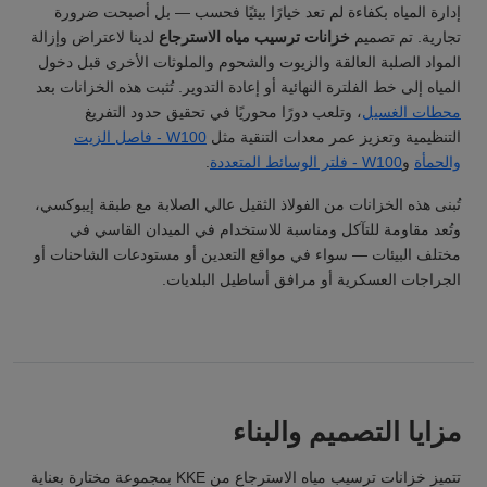
إدارة المياه بكفاءة لم تعد خيارًا بيئيًا فحسب — بل أصبحت ضرورة
تجارية. تم تصميم
خزانات ترسيب مياه الاسترجاع
لدينا لاعتراض وإزالة
المواد الصلبة العالقة والزيوت والشحوم والملوثات الأخرى قبل دخول
المياه إلى خط الفلترة النهائية أو إعادة التدوير. تُثبت هذه الخزانات بعد
محطات الغسيل
، وتلعب دورًا محوريًا في تحقيق حدود التفريغ
التنظيمية وتعزيز عمر معدات التنقية مثل
W100 - فاصل الزيت
والحمأة
و
W100 - فلتر الوسائط المتعددة
.
تُبنى هذه الخزانات من الفولاذ الثقيل عالي الصلابة مع طبقة إيبوكسي،
وتُعد مقاومة للتآكل ومناسبة للاستخدام في الميدان القاسي في
مختلف البيئات — سواء في مواقع التعدين أو مستودعات الشاحنات أو
الجراجات العسكرية أو مرافق أساطيل البلديات.
مزايا التصميم والبناء
تتميز خزانات ترسيب مياه الاسترجاع من KKE بمجموعة مختارة بعناية