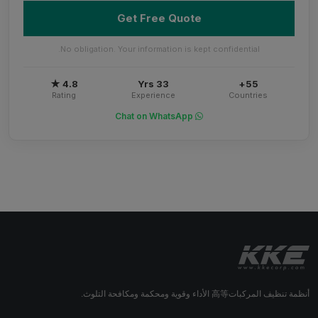
Get Free Quote
No obligation. Your information is kept confidential.
4.8 ★
33 Yrs
55+
Rating
Experience
Countries
Chat on WhatsApp
أنظمة تنظيف المركبات高等 الأداء وقوية ومحكمة ومكافحة التلوث.