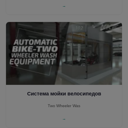
эффективности. Подходит для электрических и
→
дизельных локомотивов во всех железнодорожных
сетях мира, поддерживает одно- и двустороннее
движение. Благодаря разнообразным моечным аркам,
управлению на базе ПЛК и системе рециркуляции
воды, обеспечивает высочайшее качество очистки,
безопасность и снижение эксплуатационных затрат.
Система мойки велосипедов
Two Wheeler Was
→