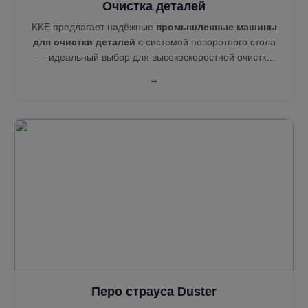
Очистка деталей
KKE предлагает надёжные
промышленные машины
для очистки деталей
с системой поворотного стола
— идеальный выбор для высокоскоростной очистки
механических компонентов. Наши инженерные
→
решения обеспечивают глубокую очистку,
энергоэффективность и лёгкую интеграцию в вашу
производственную линию.
Перо страуса Duster