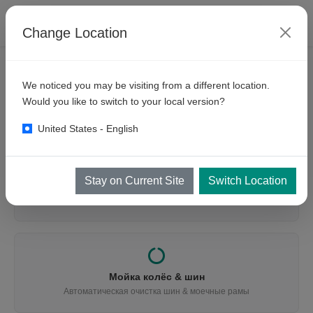
Change Location
We noticed you may be visiting from a different location.
ЧТО ВЫ ИЩЕТЕ?
Would you like to switch to your local version?
Найдите подходящее оборудование
United States - English
Stay on Current Site
Switch Location
Мойка транспорта
Автомобили, автобусы, грузовики, горнодобыча & поезда
Мойка колёс & шин
Автоматическая очистка шин & моечные рамы