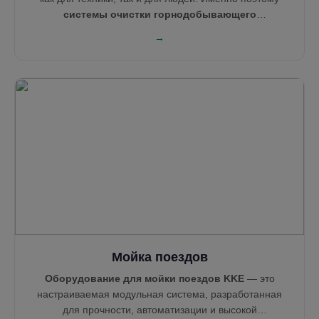
системы очистки горнодобывающего
оборудования
от KKE спроектированы быть
→
прочными, легкими в обслуживании и максимально
эффективными. Наши решения — от моек самосвалов
до
систем очистки колес
и
туманообразующих
пушек
— помогают таким лидерам, как Technip, Areva,
Tata Steel и NEOM, поддерживать чистоту, соблюдение
норм и бесперебойную работу объектов.
Мойка поездов
Оборудование для мойки поездов KKE
— это
настраиваемая модульная система, разработанная
для прочности, автоматизации и высокой