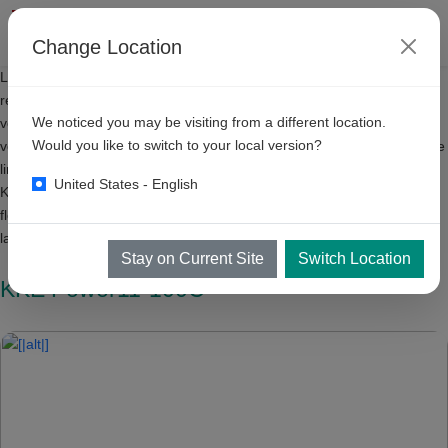
Change Location
Los limpiadores de alta presión KKE son ideales para la limpieza de
retoque necesaria antes o después de un lavado automático de
We noticed you may be visiting from a different location.
vehículos. Estas bombas también se pueden utilizar para limpiar los
Would you like to switch to your local version?
vehículos por completo. La presión de estas bombas da resultados de
limpieza inmediatos. Seleccione una de las bombas a continuación.
United States - English
KKE tiene opciones de 100 bar a 275 bar, lo que le brinda la
flexibilidad de elegir la bomba adecuada para su aplicación, ya sea
lavado de vehículos o cualquier otra limpieza industrial.
Stay on Current Site
Switch Location
KKE Power11-100C