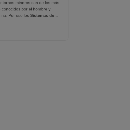
entornos mineros son de los más
 conocidos por el hombre y
ina. Por eso los
Sistemas de
ieza de Equipos Mineros
de
están diseñados para ser
tos, fáciles de mantener y
ente eficientes. Nuestras
iones para limpieza y control de
aminación—como los sistemas de
do de camiones,
Sistemas de
do de Ruedas
y
Cañones de
ina
—respaldan a gigantes como
ip, Areva, Tata Steel y NEOM en
ner sitios limpios, seguros y en
ormidad.