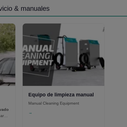
Sistemas W100
para garantizar
vicio & manuales
cumplimiento ambiental y retorno de
inversión en infraestructura de
limpieza.
Equipo de limpieza manual
Manual Cleaning Equipment
avado
→
ara
io.