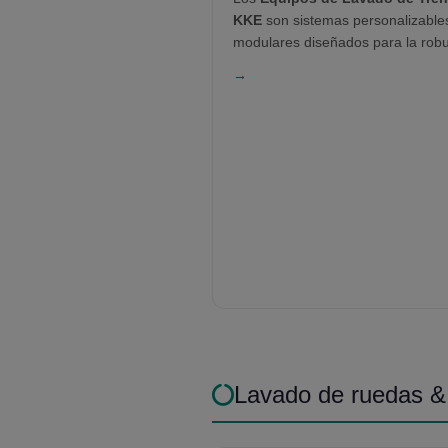
KKE
son sistemas personalizable
modulares diseñados para la robu
automatización y eficiencia. Crea
→
para locomotoras eléctricas y dié
redes ferroviarias globales, el si
soporta movimientos unidireccion
o bidireccionales. Con diversos a
de limpieza, control PLC e integra
para recuperación de agua, aseg
calidad óptima de lavado, segurid
reducción de costos operativos.
Lavado de ruedas &