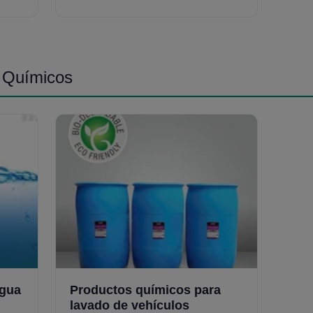
lares
das,
a
& Químicos
agua
Productos químicos para
lavado de vehículos