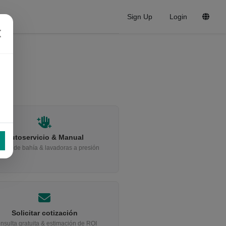
Sign Up
Login
Autoservicio & Manual
ipos de bahía & lavadoras a presión
Solicitar cotización
nsulta gratuita & estimación de ROI