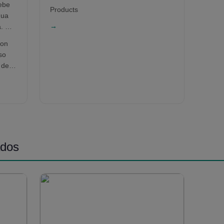
ebe
Products
gua
a. No
→
o que
son
ivos.
so
 de
 como
n las
drían
ados