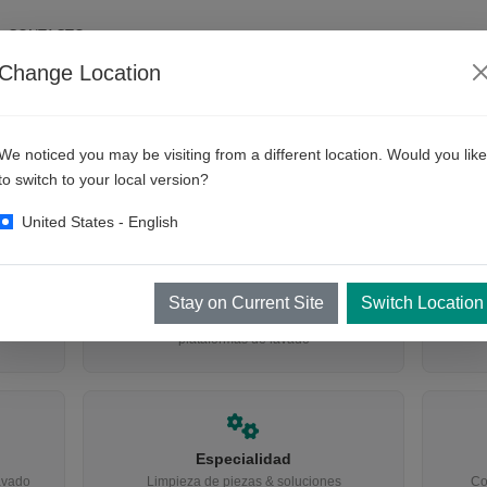
CONTACTO
Change Location
¿QUÉ ESTÁ BUSCANDO?
We noticed you may be visiting from a different location. Would you like
to switch to your local version?
Encuentre el equipo adecuado
United States - English
Lavado de ruedas & neumáticos
Stay on Current Site
Switch Location
 trenes
Limpieza automática de neumáticos &
Equ
plataformas de lavado
Especialidad
avado
Limpieza de piezas & soluciones
Co