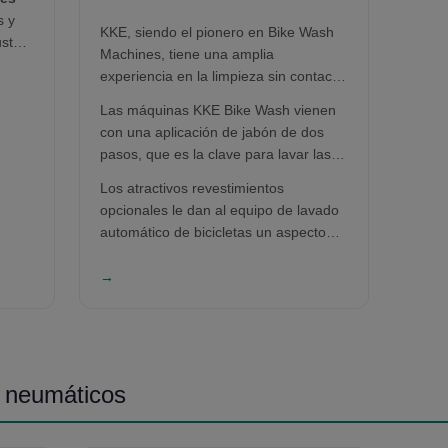
s y
KKE, siendo el pionero en Bike Wash
stez,
Machines, tiene una amplia
do
experiencia en la limpieza sin contacto.
sel en
De hecho, limpiar dos ruedas /
stema
Las máquinas KKE Bike Wash vienen
bicicletas es más difícil que lavar
ales
con una aplicación de jabón de dos
autos, por lo tanto, requiere bastante
rcos
pasos, que es la clave para lavar las
investigación y desarrollo para sacar la
ción
bicicletas. El paso 1 elimina la
máquina de lavado de bicicletas
Los atractivos revestimientos
ura
suciedad de sílice mientras que el
adecuada para usted.
opcionales le dan al equipo de lavado
ad y
paso 2 elimina el aceite y la grasa.
automático de bicicletas un aspecto
muy atractivo que ayuda a atraer a los
clientes. Estar en el negocio de lavado
→
significa que uno debe ser consciente
del uso del agua. La máquina de
lavado de bicicletas KKE viene con un
sistema opcional de reciclaje de agua
que no ocupa espacio en el piso y
 neumáticos
tampoco requiere ninguna
construcción civil.