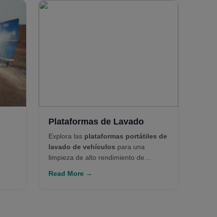
Plataformas de Lavado
Explora las
plataformas portátiles de
lavado de vehículos
para una
limpieza de alto rendimiento de
equipos desde ligeros hasta pesados.
Read More →
Ideales para minería y construcción,
estos sistemas modulares se integran
con unidades de recuperación de agua
como
tanques decantadores
y