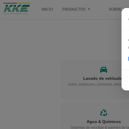
INICIO
PRODUCTOS
SOBRE
Lavado de vehículos
Autos, autobuses, camiones, minería &
Agua & Químicos
Sistemas de reciclaje & agentes de l