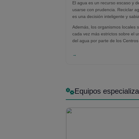
El agua es un recurso escaso y d
usarse con prudencia. Reciclar a
es una decisión inteligente y sabi
solo salva el medio ambiente sin
Además, los organismos locales 
también reduce sus costos operat
cada vez más estrictos sobre el u
del agua por parte de los Centros
lavado de autos, tanto manuales
automáticos. Otros países están
→
siguiendo. Por lo tanto, cumpla co
regulaciones ambientales que po
poner en peligro su negocio más
adelante.
Equipos especializ