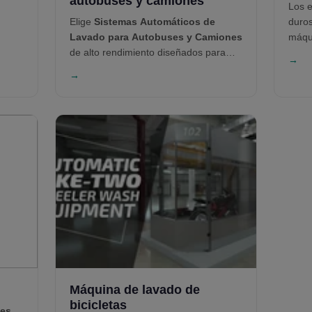
autobuses y camiones
Los 
Elige
Sistemas Automáticos de
duros
Lavado para Autobuses y Camiones
máqu
de alto rendimiento diseñados para
Limp
→
eficiencia, durabilidad y escalabilidad.
KKE 
→
Desde remolques hasta autobuses de
robus
dos pisos, KKE Wash Systems ofrece
altam
tecnologías de lavado con cepillo y sin
soluc
contacto adaptadas a cada tipo de
cont
vehículo. Nuestras soluciones te
lava
ayudan a lavar con inteligencia, reducir
Lava
tiempos de espera y maximizar
Nebl
ahorros en toda tu flota.
Techn
mante
conf
Máquina de lavado de
bicicletas
nes