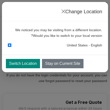
Change Location
اتصل
We noticed you may be visiting from a different location.
Equipment
Service Request
Would you like to switch to your local version?
Saudi Arabia
United States - English
You can now send service requests by logging into your account at
Switch Location
Stay on Current Site
https://customercentral.kkewash.com
If you do not have the login credentials for your account, you can
use forgot password to reset your password.
Get a Free Quote
We'll respond with a tailored proposal within 24 hours.