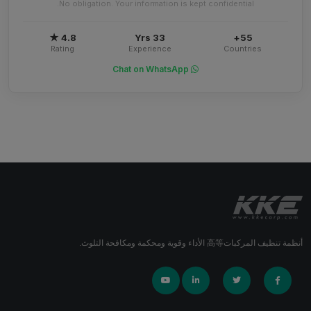
No obligation. Your information is kept confidential.
4.8 ★
33 Yrs
55+
Rating
Experience
Countries
Chat on WhatsApp
أنظمة تنظيف المركبات高等 الأداء وقوية ومحكمة ومكافحة التلوث.