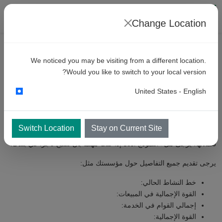
Change Location
اتصل
We noticed you may be visiting from a different location.
كن
أحد تجار KKE - المملكة العربية
Would you like to switch to your local version?
السعودية
United States - English
ترغب KKE في أن تكون قريبة من العملاء قدر الإمكان. لهذا السبب ، تبحث
Switch Location
Stay on Current Site
KKE دائمًا عن تجار جيدين لتقديم مبيعات أفضل ودعم ما بعد الخدمة
لعملائها. يرجى ملء النموذج أدناه إذا كنت مهتمًا بأن تصبح تاجرًا في بلدك.
يرجى تقديم جميع التفاصيل حول مؤسستك مثل:
خط النشاط الحالي:
القوة الإجمالية في المبيعات:
إجمالي القوام في الخدمة:
القوة الإجمالية: