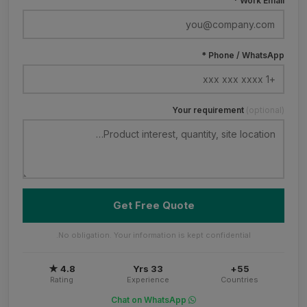
Work Email *
Phone / WhatsApp *
Your requirement
(optional)
Get Free Quote
No obligation. Your information is kept confidential.
4.8 ★
33 Yrs
55+
Rating
Experience
Countries
Chat on WhatsApp