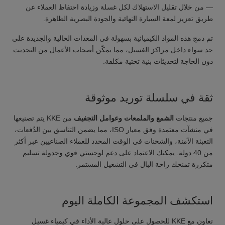
— من خلال تقليل الاستهلاك لكل غسلة وزيادة احتفاظ العملاء عن
طريق تعزيز لمعة السيارة النهائية والجودة البصرية الظاهرة.
تم دمج هذه المواد الكيميائية بسهولة في المعدات الحالية والجديدة على
حد سواء داخل مراكز الغسيل، مما يمكّن أصحاب الأعمال من التحديث
دون الحاجة لتحديثات بنية تحتية مكلفة.
ثقة في سلسلة توريد موثوقة
جميع منتجات
الشمع والملمعات وعوامل التجفيف
من KKE يتم تصنيعها
في منشآت معتمدة وفق معيار ISO، مما يضمن التناسق بين الدُفعات،
التعبئة الآمنة، والشحنات في الوقت المحدد للعملاء الصناعيين عبر أكثر
من 40 دولة. يمكنك الاعتماد على دعم لوجستي قوي وجدولة تسليم
متكررة تمنحك راحة البال في التشغيل المستمر.
استكشف المجموعة الكاملة اليوم
تعاون مع KKE للحصول على حلول عالية الأداء في كيمياء غسيل