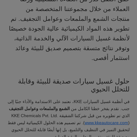
العملاء من خلال مجموعتنا المتخصصة من
منتجات الشمع والملمعات وعوامل التجفيف
. تم
تطوير هذه المواد الكيميائية عالية الجودة خصيصًا
لأنظمة غسيل السيارات الآلي والخدمة الذاتية،
وتوفر نتائج متسقة بتصميم صديق للبيئة وعائد
استثمار أقصى.
حلول غسيل سيارات صديقة للبيئة وقابلة
للتحلل الحيوي
في أنظمة غسيل السيارات KKE، نعتمد على الاستدامة والأداء جنبًا إلى
جنب. نقدم بفخر خطنا الكامل من
الشمع والملمعات وعوامل التجفيف
الذي تم تطويره من قبل شركتنا الشقيقة KKE Chemicals Pvt. Ltd.
www.kkeautocare.com
(
). تم تصميم هذه الحلول الكيميائية ليس فقط
لتحقيق التميز في التنظيف والتلميع، بل إنها أيضًا قابلة للتحلل الحيوي
وصديقة للبيئة، وتفي بالمعايير البيئية الدولية.