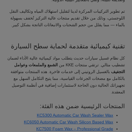
تم تطوير التركيبات المركزة لدينا لتقليل استهلاك المياه وتكاليف النقل
اللوجستي، وذلك من خلال تقديم منتجات عالية التركيز تُخفف بسهولة
بالماء — مما يقلل من حجم الشحنات والانبعاثات الناتجة بشكل كبير.
تقنية كيميائية متقدمة لحماية سطح السيارة
كل نظام غسيل سيارات حديث يتطلب مواد كيميائية عالية الأداء لضمان
تشطيب مثالي. ترتقي منتجات KKE من
الشمع والملمعات وعوامل
التجفيف
بالغسيل الروتيني إلى خدمات فاخرة. هذه المنتجات متوافقة
بالكامل مع مضخات الجرعات القياسية، مما يتيح التكامل السهل مع
تجهيزاتك الحالية دون الحاجة لاستثمارات إضافية في أنظمة التوصيل
المعقدة.
المنتجات الرئيسية ضمن هذه الفئة:
KC5300 Automatic Car Wash Sealer Wax
KC6050 Automatic Car Wash Silicon Based Wax
KC7500 Foam Wax – Professional Grade