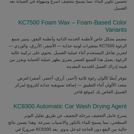
تحسين تكوير الماء، مما يسمح بتجفيف أسرع وسهولة في الصيانة بعد
الغسيل.
KC7500 Foam Wax – Foam-Based Color
Variants
مصمم بشكل خاص لأنظمة الخدمة الذاتية وأنظمة النفق، يتميز شمع
الرغوة KC7500 بمتغيرات لونية جذابة — الأصفر، الأزرق، والوردي —
لتعزيز تفاعل المستخدم أثناء عملية الغسيل. يحتوي على تركيبة عالية
الرغوة، يعمل هذا الشمع كعنصر بصري يظهر عملية الحماية ويعزز من
قيمة إدراك العميل للخدمة المقدمة.
يتوفر أيضًا كألوان رغوة ثلاثية (أحمر، أزرق، أخضر، أصفر) لعرض
متعدد الألوان أثناء التطبيق — إضافة تسويقية جذابة للترويج لمركز
الغسيل الخاص بك كموقع فاخر.
KC8300 Automatic Car Wash Drying Agent
يسرع عامل التجفيف مرحلة التجفيف عن طريق تقليل التوتر
السطحي، مما يسمح للماء بالتكور والانسياب بسرعة. وهذا يضمن نتائج
خالية من البقع دون الحاجة لتدخل يدوي. يعد KC8300 ضروريًا في