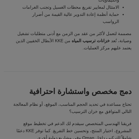
والكيماويات
الامتثال لمعايير تفريغ محطات الغسيل وتجنب الغرامات
حماية أنظمة إعادة التدوير عالية القيمة من أضرار
الرواسب
مصممة لتعمل لأكثر من عقد من الزمن مع أدنى متطلبات تشغيل
وصيانة، تُعد
خزانات ترسيب المياه
من KKE الأبطال الخفيين الذين
يعتمد عليهم مركز العمليات.
دمج مخصص واستشارة احترافية
تحتاج مساعدة في تحديد الحجم المناسب، الموقع، أو نظام المعالجة
التالي المتوافق مع خزان الترسيب؟
فريقنا الهندسي المتخصص سيقدم لك الدعم في تخطيط موقع
المشروع، اختيار المنتج، وتحسين خط التفريغ. كما توفر KKE دعمًا
شاملاً للتركيب داخل Oman وفي مشاريع دولية أخرى.