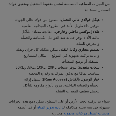
من الميزات الصناعية المصممة لتحمل ضغوط التشغيل وتحقيق عوائد
استثمار مستدامة:
هيكل فولاذي عالي التحمل:
مصنوع من فولاذ عالي الجودة
لتوفير أداء طويل الأمد في الظروف الميدانية القاسية.
طلاء إيبوكسي داخلي وخارجي:
معالجة مضادة للتآكل
عالية الأداء توفر حماية ضد العوامل الكيميائية والحمأة
والتعرض للمياه.
تصميم معياري وقابل للفك:
يمكن تفكيك كل خزان ونقله
وإعادة تركيبه بسهولة في الموقع — مثالي للمشاريع
المتنقلة أو توسع المنشآت.
سعات متعددة:
يتوفر بسعات 5KL، 10KL، 20KL، و30KL
لتتناسب تمامًا مع تدفق المركبات وقدرة المحطة.
خيار الوصول بالكباش (Ram Access):
يسهل إزالة
الحمأة والصيانة الداخلية. مزود بألواح مقاومة للتآكل
تتحمل تنظيف المعدات الثقيلة.
سواء تم تركيبه تحت الأرض أو على السطح، يمكن دمج هذه الخزانات
بسهولة في بنية تحتية متكاملة لـ
إعادة تدوير المياه
أو في أنظمة
محطات غسيل مركبات محمولة
معيارية.