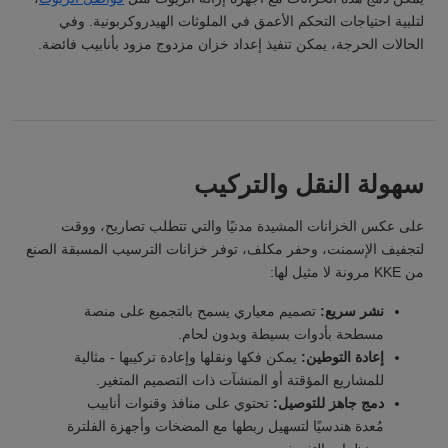
لتلبية احتياجات التحكم الأعمق في الملوثات الهيدروكربونية. وفي
الحالات الحرجة، يمكن تنفيذ إعداد خزان مزدوج مزود بأنابيب فائضة.
سهولة النقل والتركيب
على عكس الخزانات المشيدة مدنيًا والتي تتطلب تصاريح، ووقت
لتجفيف الإسمنت، وحفر مكلف، توفر خزانات الترسيب المسبقة الصنع
من KKE مرونة لا مثيل لها:
نشر سريع:
تصميم معياري يسمح بالتجميع على منصة
مسطحة بأدوات بسيطة وبدون لحام.
إعادة التوطين:
يمكن فكها ونقلها وإعادة تركيبها - مثالية
للمشاريع المؤقتة أو المنشآت ذات التصميم المتغير.
دمج جاهز للتوصيل:
تحتوي على منافذ وقنوات أنابيب
مُعدة هندسيًا لتسهيل ربطها مع المضخات وأجهزة الفلترة