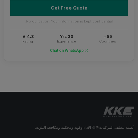
Get Free Quote
No obligation. Your information is kept confidential.
4.8 ★
33 Yrs
55+
Rating
Experience
Countries
Chat on WhatsApp
أنظمة تنظيف المركبات高等 الأداء وقوية ومحكمة ومكافحة التلوث.