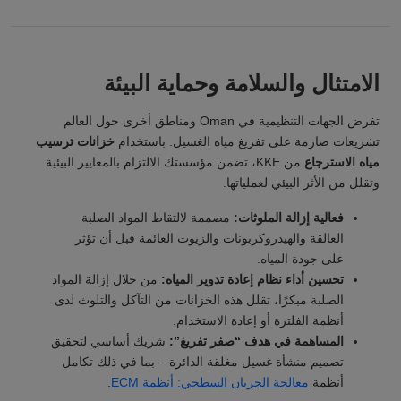
الامتثال والسلامة وحماية البيئة
تفرض الجهات التنظيمية في Oman ومناطق أخرى حول العالم
تشريعات صارمة على تفريغ مياه الغسيل. باستخدام
خزانات ترسيب
مياه الاسترجاع
من KKE، تضمن مؤسستك الالتزام بالمعايير البيئية
وتقلل من الأثر البيئي لعملياتها.
فعالية إزالة الملوثات:
مصممة لالتقاط المواد الصلبة
العالقة والهيدروكربونات والزيوت العائمة قبل أن تؤثر
على جودة المياه.
تحسين أداء نظام إعادة تدوير المياه:
من خلال إزالة المواد
الصلبة مبكرًا، تقلل هذه الخزانات من التآكل والتلوث لدى
أنظمة الفلترة أو إعادة الاستخدام.
المساهمة في هدف “صفر تفريغ”:
شريك أساسي لتحقيق
تصميم منشأة غسيل مغلقة الدائرة – بما في ذلك تكامل
أنظمة
معالجة الجريان السطحي: أنظمة ECM
.