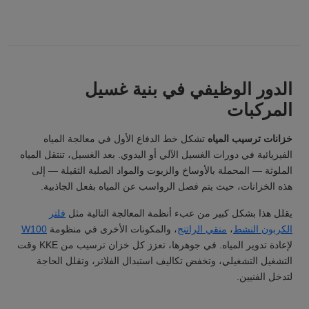
الدور الوظيفي في بنية غسيل
المركبات
خزانات ترسيب المياه
تشكل خط الدفاع الأول في معالجة المياه
الفيزيائية في دورات الغسيل الآلي أو اليدوي. بعد الغسيل، تنتقل المياه
الملوثة — المحملة بالأوساخ والزيوت والمواد الصلبة الثقيلة — إلى
هذه الخزانات، حيث يتم فصل الرواسب عن المياه بفعل الجاذبية.
يقلل هذا بشكل كبير من عبء أنظمة المعالجة التالية مثل
فلتر
الكربون النشط
،
منقي الراتنج
، والمكونات الأخرى في منظومة
W100
لإعادة تدوير المياه. في جوهرها، تعزز كل خزان ترسيب من KKE وقت
التشغيل التشغيلي، وتخفض تكاليف استبدال الفلاتر، وتقلل الحاجة
لتدخل الفنيين.