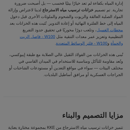
إدارة المياه بكفاءة لم تعد خيارًا بيئيًا فحسب — بل أصبحت ضرورة
تجارية. تم تصميم
خزانات ترسيب مياه الاسترجاع
لدينا لاعتراض وإزالة
المواد الصلبة العالقة والزيوت والشحوم والملوثات الأخرى قبل دخول
المياه إلى خط الفلترة النهائية أو إعادة التدوير. تُثبت هذه الخزانات بعد
محطات الغسيل
، وتلعب دورًا محوريًا في تحقيق حدود التفريغ
التنظيمية وتعزيز عمر معدات التنقية مثل
W100 - فاصل الزيت
والحمأة
و
W100 - فلتر الوسائط المتعددة
.
تُبنى هذه الخزانات من الفولاذ الثقيل عالي الصلابة مع طبقة إيبوكسي،
وتُعد مقاومة للتآكل ومناسبة للاستخدام في الميدان القاسي في
مختلف البيئات — سواء في مواقع التعدين أو مستودعات الشاحنات أو
الجراجات العسكرية أو مرافق أساطيل البلديات.
مزايا التصميم والبناء
تتميز خزانات ترسيب مياه الاسترجاع من KKE بمجموعة مختارة بعناية